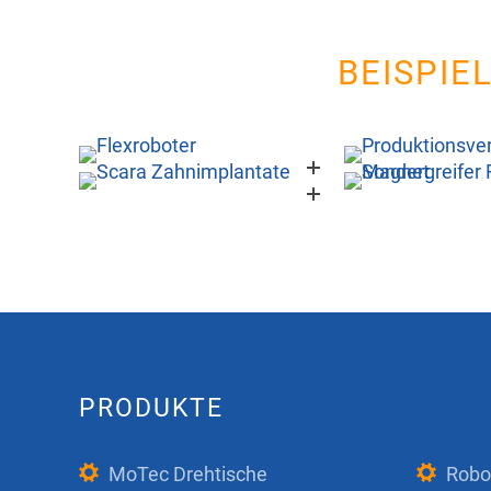
BEISPIE
PRODUKTE
MoTec Drehtische
Robo