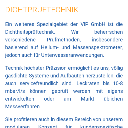
LASERTECHNIK
DICHTPRÜFTECHNIK
ROBOTER / HANDLING
Ein weiteres Spezialgebiet der VIP GmbH ist die
Dichtheitsprüftechnik. Wir beherrschen
DICHTHEITSPRÜFTECHNIK
verschiedene Prüfmethoden, insbesondere
PNEUMATIK / HYDRAULIK
basierend auf Helium- und Massenspektrometer,
jedoch auch für Unterwasseranwendungen.
STEUERUNGSTECHNIK
Technik höchster Präzision ermöglicht es uns, völlig
gasdichte Systeme und Aufbauten herzustellen, die
ELEKTRISCHE ANTRIEBE
auch servicefreundlich sind. Leckraten bis 10-8
FORSCHUNG
mbar/l/s können geprüft werden mit eigens
entwickelten oder am Markt üblichen
Messverfahren.
KONTAKT
Sie profitieren auch in diesem Bereich von unserem
modularen Konzept für kundenspezifische