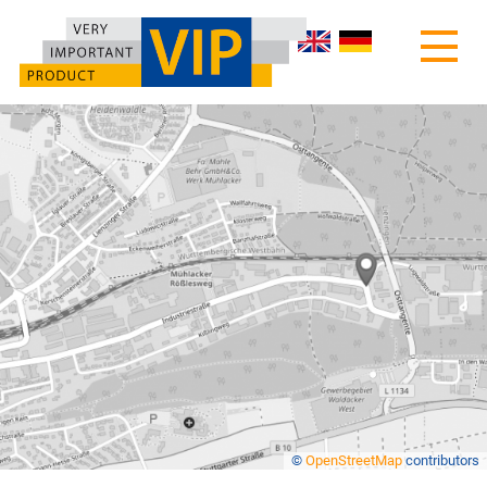
HOME
ÜBER UNS
PRODUKTE
KONTAKT
AGB
©
OpenStreetMap
contributors