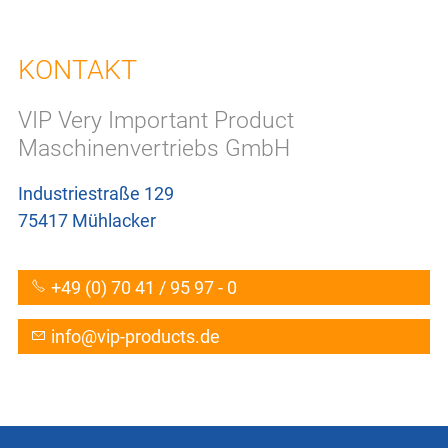
IMPRESSUM
KONTAKT
DATENSCHUTZ
VIP Very Important Product
Maschinenvertriebs GmbH
Industriestraße 129
75417 Mühlacker
+49 (0) 70 41 / 95 97 - 0
nf
v
p-pr
d
cts
d